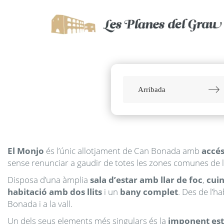
Navigate
forward
N
to
b
interact
t
with
i
El Monjo
és l’únic allotjament de Can Bonada amb
accés
the
w
sense renunciar a gaudir de totes les zones comunes de 
calendar
t
and
Disposa d’una àmplia
sala d’estar amb llar de foc
,
cui
c
select
habitació amb dos llits
i un
bany complet
. Des de l’h
a
Bonada i a la vall.
s
date.
a
Un dels seus elements més singulars és la
imponent estr