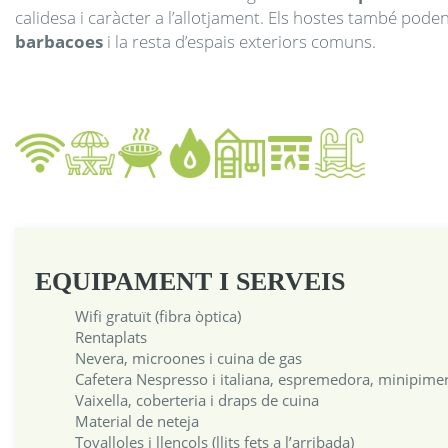
Press
d
calidesa i caràcter a l’allotjament. Els hostes també pode
the
P
barbacoes
i la resta d’espais exteriors comuns.
question
t
mark
q
key
to
k
get
t
the
g
keyboard
t
shortcuts
k
for
s
changing
f
EQUIPAMENT I SERVEIS
dates.
c
Wifi gratuït (fibra òptica)
d
Rentaplats
Nevera, microones i cuina de gas
Cafetera Nespresso i italiana, espremedora, minipimer
Vaixella, coberteria i draps de cuina
Material de neteja
Tovalloles i llençols (llits fets a l’arribada)