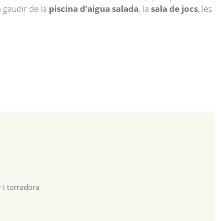
ate.
n gaudir de la
piscina d’aigua salada
, la
sala de jocs
, les
ress
he
uestion
mark
ey
o
et
he
eyboard
hortcuts
or
hanging
ates.
 i torradora