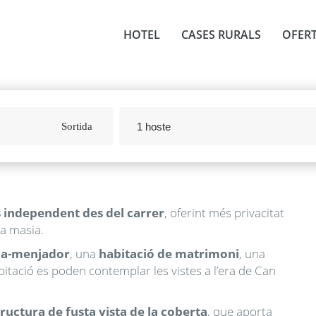
HOTEL
CASES RURALS
OFER
1 hoste
avigate
ackward
o
nteract
 independent des del carrer
, oferint més privacitat
ith
la masia.
he
na-menjador
, una
habitació de matrimoni
, una
alendar
abitació es poden contemplar les vistes a l’era de Can
and
elect
uctura de fusta vista de la coberta
, que aporta