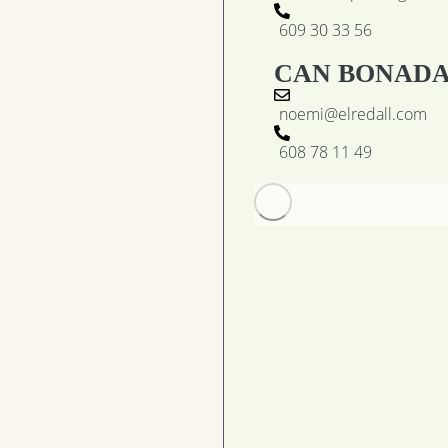
609 30 33 56
CAN BONADA
noemi@elredall.com
608 78 11 49