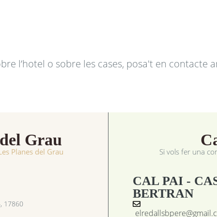
obre l’hotel o sobre les cases, posa't en contacte 
 del Grau
Ca
 Les Planes del Grau
Si vols fer una c
CAL PAI - CA
BERTRAN
4, 17860
elredallsbpere@gmail.