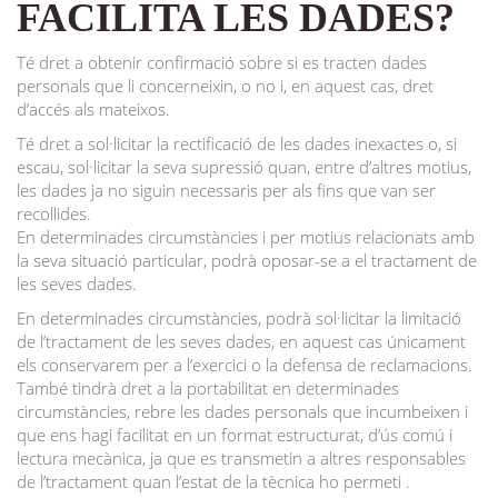
FACILITA LES DADES?
Té dret a obtenir confirmació sobre si es tracten dades
personals que li concerneixin, o no i, en aquest cas, dret
d’accés als mateixos.
Té dret a sol·licitar la rectificació de les dades inexactes o, si
escau, sol·licitar la seva supressió quan, entre d’altres motius,
les dades ja no siguin necessaris per als fins que van ser
recollides.
En determinades circumstàncies i per motius relacionats amb
la seva situació particular, podrà oposar-se a el tractament de
les seves dades.
En determinades circumstàncies, podrà sol·licitar la limitació
de l’tractament de les seves dades, en aquest cas únicament
els conservarem per a l’exercici o la defensa de reclamacions.
També tindrà dret a la portabilitat en determinades
circumstàncies, rebre les dades personals que incumbeixen i
que ens hagi facilitat en un format estructurat, d’ús comú i
lectura mecànica, ja que es transmetin a altres responsables
de l’tractament quan l’estat de la tècnica ho permeti .