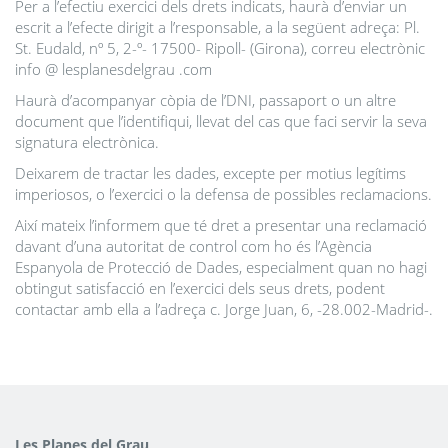
Per a l’efectiu exercici dels drets indicats, haurà d’enviar un
escrit a l’efecte dirigit a l’responsable, a la següent adreça: Pl.
St. Eudald, nº 5, 2-º- 17500- Ripoll- (Girona), correu electrònic
info @ lesplanesdelgrau .com
Haurà d’acompanyar còpia de l’DNI, passaport o un altre
document que l’identifiqui, llevat del cas que faci servir la seva
signatura electrònica.
Deixarem de tractar les dades, excepte per motius legítims
imperiosos, o l’exercici o la defensa de possibles reclamacions.
Així mateix l’informem que té dret a presentar una reclamació
davant d’una autoritat de control com ho és l’Agència
Espanyola de Protecció de Dades, especialment quan no hagi
obtingut satisfacció en l’exercici dels seus drets, podent
contactar amb ella a l’adreça c. Jorge Juan, 6, -28.002-Madrid-.
Les Planes del Grau