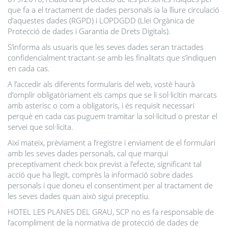
que fa a el tractament de dades personals ia la lliure circulació
d’aquestes dades (RGPD) i LOPDGDD (Llei Orgànica de
Protecció de dades i Garantia de Drets Digitals).
S’informa als usuaris que les seves dades seran tractades
confidencialment tractant-se amb les finalitats que s’indiquen
en cada cas.
A l’accedir als diferents formularis del web, vostè haurà
d’omplir obligatòriament els camps que se li sol·licitin marcats
amb asterisc o com a obligatoris, i és requisit necessari
perquè en cada cas puguem tramitar la sol·licitud o prestar el
servei que sol·licita.
Així mateix, prèviament a l’registre i enviament de el formulari
amb les seves dades personals, cal que marqui
preceptivament check box previst a l’efecte, significant tal
acció que ha llegit, comprès la informació sobre dades
personals i que doneu el consentiment per al tractament de
les seves dades quan això sigui preceptiu.
HOTEL LES PLANES DEL GRAU, SCP no es fa responsable de
l’acompliment de la normativa de protecció de dades de