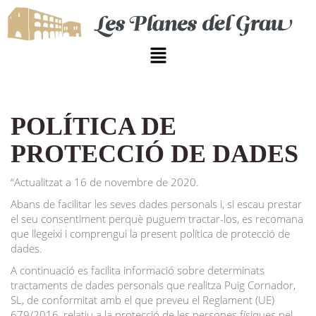
POLÍTICA DE
PROTECCIÓ DE DADES
“Actualitzat a 16 de novembre de 2020.
Abans de facilitar les seves dades personals i, si escau prestar
el seu consentiment perquè puguem tractar-los, es recomana
que llegeixi i comprengui la present política de protecció de
dades.
A continuació es facilita informació sobre determinats
tractaments de dades personals que realitza Puig Cornador,
SL, de conformitat amb el que preveu el Reglament (UE)
679/2016, relatiu a la protecció de les persones físiques pel