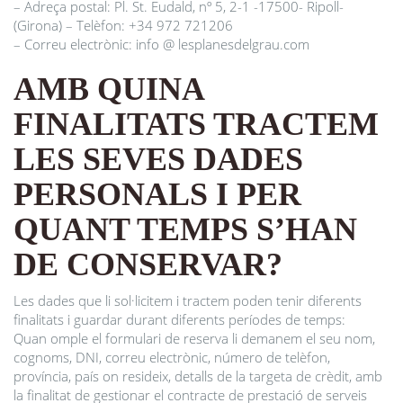
– Adreça postal: Pl. St. Eudald, nº 5, 2-1 -17500- Ripoll-
(Girona) – Telèfon: +34 972 721206
– Correu electrònic: info @ lesplanesdelgrau.com
AMB QUINA
FINALITATS TRACTEM
LES SEVES DADES
PERSONALS I PER
QUANT TEMPS S’HAN
DE CONSERVAR?
Les dades que li sol·licitem i tractem poden tenir diferents
finalitats i guardar durant diferents períodes de temps:
Quan omple el formulari de reserva li demanem el seu nom,
cognoms, DNI, correu electrònic, número de telèfon,
província, país on resideix, detalls de la targeta de crèdit, amb
la finalitat de gestionar el contracte de prestació de serveis