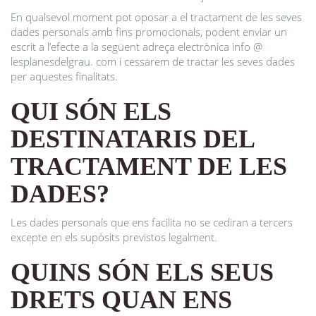
En qualsevol moment pot oposar a el tractament de les seves
dades personals amb fins promocionals, podent enviar un
escrit a l’efecte a la següent adreça electrònica info @
lesplanesdelgrau. com i cessarem de tractar les seves dades
per aquestes finalitats.
QUI SÓN ELS
DESTINATARIS DEL
TRACTAMENT DE LES
DADES?
Les dades personals que ens facilita no se cediran a tercers
excepte en els supòsits previstos legalment.
QUINS SÓN ELS SEUS
DRETS QUAN ENS