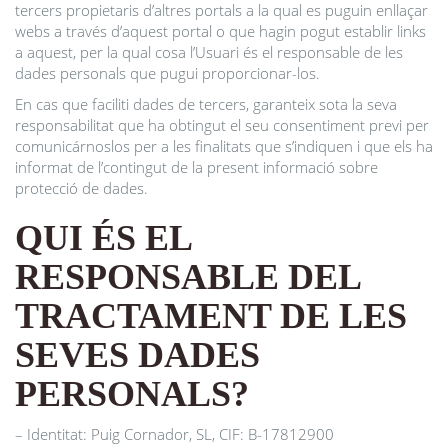
tercers propietaris d’altres portals a la qual es puguin enllaçar
webs a través d’aquest portal o que hagin pogut establir links
a aquest, per la qual cosa l’Usuari és el responsable de les
dades personals que pugui proporcionar-los.
En cas que faciliti dades de tercers, garanteix sota la seva
responsabilitat que ha obtingut el seu consentiment previ per
comunicárnoslos per a les finalitats que s’indiquen i que els ha
informat de l’contingut de la present informació sobre
protecció de dades.
QUI ÉS EL
RESPONSABLE DEL
TRACTAMENT DE LES
SEVES DADES
PERSONALS?
– Identitat: Puig Cornador, SL, CIF: B-17812900